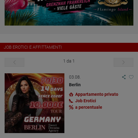
JOB EROTICI E AFFITTAMENTI
1 da 1
03.08.
Berlin
Appartamento privato
Job Erotici
a percentuale