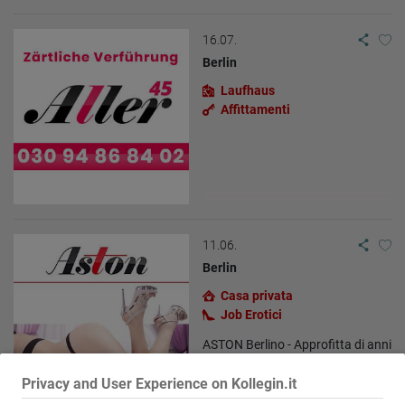
16.07.
Berlin
Laufhaus
Affittamenti
11.06.
Berlin
Casa privata
Job Erotici
ASTON Berlino - Approfitta di anni
di esperienza!
Privacy and User Experience on Kollegin.it