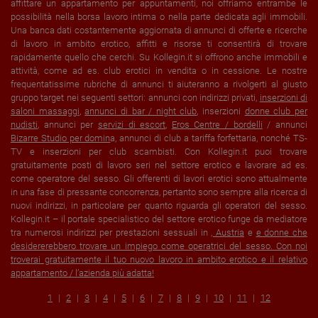
affittare un appartamento per appuntamenti, noi offriamo entrambe le
possibilità nella borsa lavoro intima o nella parte dedicata agli immobili.
Una banca dati costantemente aggiornata di annunci di offerte e ricerche
di lavoro in ambito erotico, affitti e risorse ti consentirà di trovare
rapidamente quello che cerchi. Su Kollegin.it si offrono anche immobili e
attività, come ad es. club erotici in vendita o in cessione. Le nostre
frequentatissime rubriche di annunci ti aiuteranno a rivolgerti al giusto
gruppo target nei seguenti settori: annunci con indirizzi privati,
inserzioni di
saloni massaggi
,
annunci di bar / night club
, inserzioni
donne club per
nudisti
, annunci per
servizi di escort
,
Eros Centre / bordelli
/ annunci
Bizarre Studio per domin
a, annunci di club a tariffa forfettaria, nonché TS-
TV e inserzioni per club scambisti. Con Kollegin.it puoi trovare
gratuitamente posti di lavoro seri nel settore erotico e lavorare ad es.
come operatore del sesso. Gli offerenti di lavori erotici sono attualmente
in una fase di pressante concorrenza, pertanto sono sempre alla ricerca di
nuovi indirizzi, in particolare per quanto riguarda gli operatori del sesso.
Kollegin.it – il portale specialistico del settore erotico funge da mediatore
tra numerosi indirizzi per prestazioni sessuali in
,
Austria
e
e donne che
desidererebbero trovare un impiego come operatrici del sesso. Con noi
troverai gratuitamente il tuo nuovo lavoro in ambito erotico e il relativo
appartamento / l’azienda più adatta!
1
2
3
4
5
6
7
8
9
10
11
12