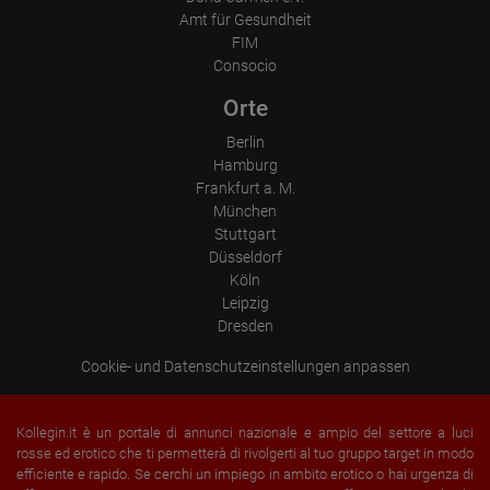
Amt für Gesundheit
FIM
Consocio
Orte
Berlin
Hamburg
Frankfurt a. M.
München
Stuttgart
Düsseldorf
Köln
Leipzig
Dresden
Cookie- und Datenschutzeinstellungen anpassen
Kollegin.it è un portale di annunci nazionale e ampio del settore a luci
rosse ed erotico che ti permetterà di rivolgerti al tuo gruppo target in modo
efficiente e rapido. Se cerchi un impiego in ambito erotico o hai urgenza di