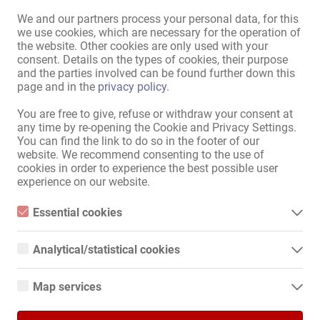
We and our partners process your personal data, for this
we use cookies, which are necessary for the operation of
05.08.
the website. Other cookies are only used with your
Berlin-Wedding
consent. Details on the types of cookies, their purpose
and the parties involved can be found further down this
Salone/studio massaggi
page and in the
privacy policy
.
Job Erotici
You are free to give, refuse or withdraw your consent at
Massaggi erotici thailandesi
any time by re-opening the Cookie and Privacy Settings.
rilassanti Cercasi donne asiatiche
You can find the link to do so in the footer of our
cercasi college
website. We recommend consenting to the use of
cookies in order to experience the best possible user
experience on our website.
28.07.
Essential cookies
Berlin-Charlottenburg
Essential cookies are all cookies necessary for the operation of
Appartamento privato
the website by enabling basic functions. The website cannot
Analytical/statistical cookies
function properly without these cookies.
Affittamenti
Analytical or statistical cookies are cookies that are used to
Berlino-Charlottenburg - camere
analyze website usage and create anonymized access statistics.
Map services
They help website owners understand how visitors interact with
disponibili!
websites by collecting and reporting information anonymously.
Google Maps