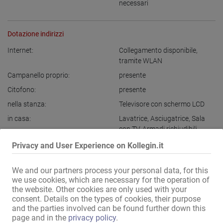
necessari
Dotazione indirizzi
Internet:
Collegamento disponibile
,
tramite WLAN
Campanello proprio:
presente
Citofono:
presente
nella stanza:
Televisore con schermo LCD
in casa:
Lavatrice
,
Asciugatrice
,
Sala
con TV
,
Armadi richiudibili
Cucina:
utilizzo esclusivo
,
utilizzo
Privacy and User Experience on Kollegin.it
comune
,
con possibilità di
sedersi e mangiare
We and our partners process your personal data, for this
Bagno:
Doccia
,
Vasca da bagno
,
we use cookies, which are necessary for the operation of
the website. Other cookies are only used with your
utilizzo comune
consent. Details on the types of cookies, their purpose
Rappresentazione esterna /
casa discreta
,
ingresso
and the parties involved can be found further down this
Accesso:
discreto
page and in the
privacy policy
.