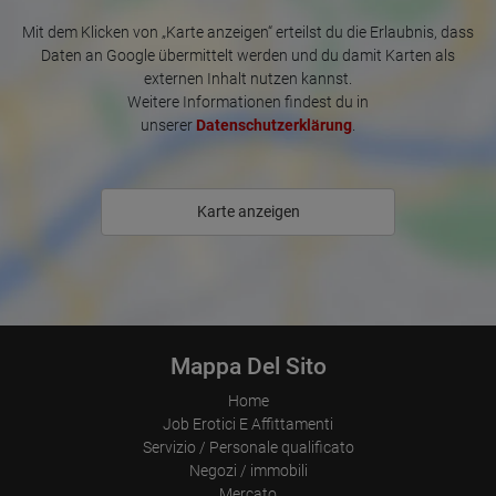
Which videos were watched?
Were any advertising banners clicked?
Mit dem Klicken von „Karte anzeigen“ erteilst du die Erlaubnis, dass
Where did the visitor go? Did he click on other pages of the
Daten an Google übermittelt werden und du damit Karten als
portal or did he leave it completely?
externen Inhalt nutzen kannst.
How long did the visitor stay?
Weitere Informationen findest du in
Place of processing:
unserer
Datenschutzerklärung
.
European Union & USA
Karte anzeigen
Mappa Del Sito
Home
Job Erotici E Affittamenti
Servizio / Personale qualificato
Negozi / immobili
Mercato