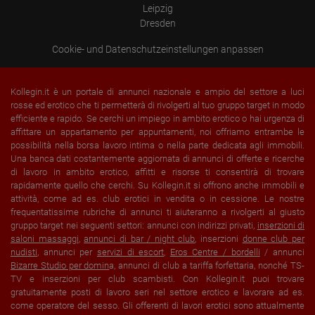
Leipzig
Dresden
Cookie- und Datenschutzeinstellungen anpassen
Kollegin.it è un portale di annunci nazionale e ampio del settore a luci
rosse ed erotico che ti permetterà di rivolgerti al tuo gruppo target in modo
efficiente e rapido. Se cerchi un impiego in ambito erotico o hai urgenza di
affittare un appartamento per appuntamenti, noi offriamo entrambe le
possibilità nella borsa lavoro intima o nella parte dedicata agli immobili.
Una banca dati costantemente aggiornata di annunci di offerte e ricerche
di lavoro in ambito erotico, affitti e risorse ti consentirà di trovare
rapidamente quello che cerchi. Su Kollegin.it si offrono anche immobili e
attività, come ad es. club erotici in vendita o in cessione. Le nostre
frequentatissime rubriche di annunci ti aiuteranno a rivolgerti al giusto
gruppo target nei seguenti settori: annunci con indirizzi privati,
inserzioni di
saloni massaggi
,
annunci di bar / night club
, inserzioni
donne club per
nudisti
, annunci per
servizi di escort
,
Eros Centre / bordelli
/ annunci
Bizarre Studio per domin
a, annunci di club a tariffa forfettaria, nonché TS-
TV e inserzioni per club scambisti. Con Kollegin.it puoi trovare
gratuitamente posti di lavoro seri nel settore erotico e lavorare ad es.
come operatore del sesso. Gli offerenti di lavori erotici sono attualmente