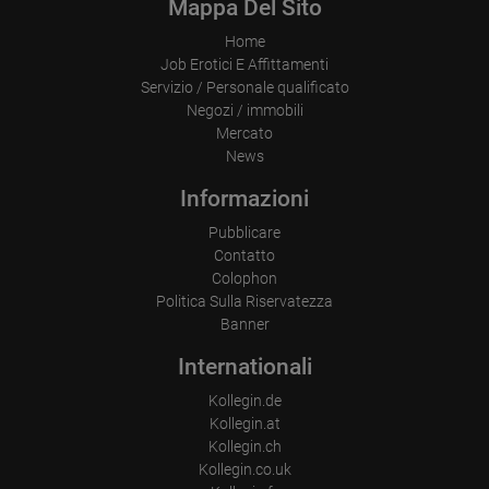
Mappa Del Sito
Browser and any add-ons used
Resolution of the computer
Home
Visitor source (Facebook, search engine, or referring website)
Which files were downloaded?
Job Erotici E Affittamenti
Which videos were watched?
Servizio / Personale qualificato
Were any advertising banners clicked?
Negozi / immobili
Where did the visitor go? Did he click on other pages of the
portal or did he leave it completely?
Mercato
How long did the visitor stay?
News
Place of processing:
Informazioni
European Union & USA
Pubblicare
Contatto
Colophon
Politica Sulla Riservatezza
Banner
Internationali
Kollegin.de
Kollegin.at
Kollegin.ch
Kollegin.co.uk