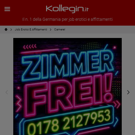
Il n. 1 della Germania per job erotici e affittamenti
Job Erotici E Affittamenti
Camere!