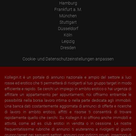
Hamburg
Frankfurt a. M.
München
Stuttgart
Düsseldorf
Köln
Leipzig
Dresden
Cookie- und Datenschutzeinstellungen anpassen
Kollegin.it è un portale di annunci nazionale e ampio del settore a luci
rosse ed erotico che ti permetterà di rivolgerti al tuo gruppo target in modo
efficiente e rapido. Se cerchi un impiego in ambito erotico o hai urgenza di
affittare un appartamento per appuntamenti, noi offriamo entrambe le
possibilità nella borsa lavoro intima o nella parte dedicata agli immobili.
Una banca dati costantemente aggiornata di annunci di offerte e ricerche
di lavoro in ambito erotico, affitti e risorse ti consentirà di trovare
rapidamente quello che cerchi. Su Kollegin.it si offrono anche immobili e
attività, come ad es. club erotici in vendita o in cessione. Le nostre
frequentatissime rubriche di annunci ti aiuteranno a rivolgerti al giusto
gruppo target nei seguenti settori: annunci con indirizzi privati,
inserzioni di