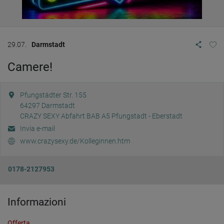
29.07.
Darmstadt
Camere!
Pfungstädter Str. 155
64297
Darmstadt
CRAZY SEXY Abfahrt BAB A5 Pfungstadt - Eberstadt
Invia e-mail
www.crazysexy.de/Kolleginnen.htm
0178-2127953
Informazioni
Offerta