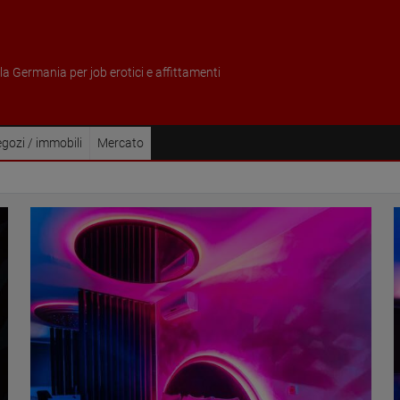
ella Germania per job erotici e affittamenti
gozi / immobili
Mercato