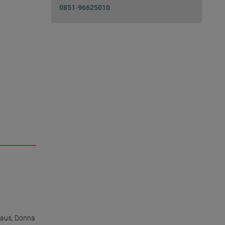
0851-96625010
haus
,
Donna