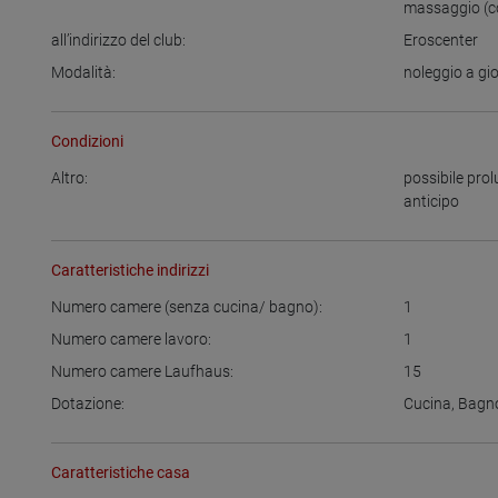
massaggio (c
all’indirizzo del club:
Eroscenter
Modalità:
noleggio a gi
Condizioni
Altro:
possibile pr
anticipo
Caratteristiche indirizzi
Numero camere (senza cucina/ bagno):
1
Numero camere lavoro:
1
Numero camere Laufhaus:
15
Dotazione:
Cucina
,
Bagn
Caratteristiche casa