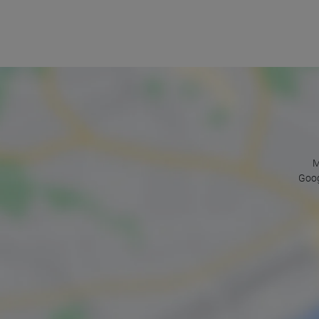
M
Goog