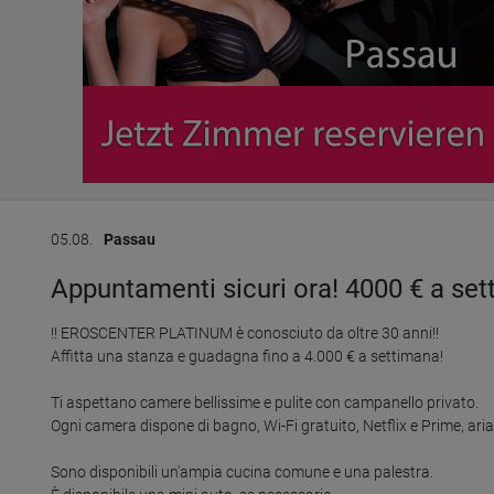
05.08.
Passau
Appuntamenti sicuri ora! 4000 € a sett
!! EROSCENTER PLATINUM è conosciuto da oltre 30 anni!!

Affitta una stanza e guadagna fino a 4.000 € a settimana!

Ti aspettano camere bellissime e pulite con campanello privato.

Ogni camera dispone di bagno, Wi-Fi gratuito, Netflix e Prime, aria
Sono disponibili un'ampia cucina comune e una palestra.
