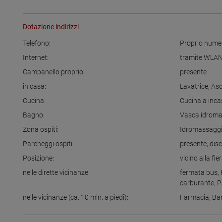
Dotazione indirizzi
Telefono:
Proprio numer
Internet:
tramite WLA
Campanello proprio:
presente
in casa:
Lavatrice
,
Asc
Cucina:
Cucina a inc
Bagno:
Vasca idrom
Zona ospiti:
Idromassagg
Parcheggi ospiti:
presente
,
dis
Posizione:
vicino alla fie
nelle dirette vicinanze:
fermata bus
,
carburante
,
P
nelle vicinanze (ca. 10 min. a piedi):
Farmacia
,
Ba