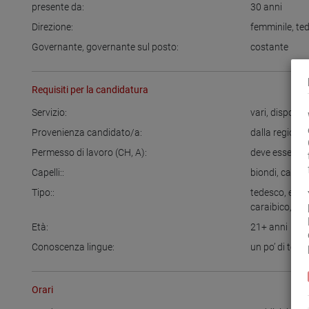
presente da:
30
anni
Direzione:
femminile
,
te
Governante, governante sul posto:
costante
Requisiti per la candidatura
Servizio:
vari
,
disponibi
Provenienza candidato/a:
dalla regione
Permesso di lavoro (CH, A):
deve essere p
Capelli::
biondi
,
castan
Tipo::
tedesco
,
euro
caraibico
,
mit
Età:
21+
anni
Conoscenza lingue:
un po’ di tede
Orari