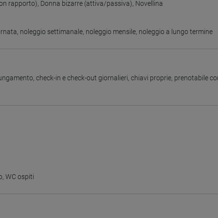
on rapporto)
,
Donna bizarre (attiva/passiva)
,
Novellina
ornata
,
noleggio settimanale
,
noleggio mensile
,
noleggio a lungo termine
olungamento
,
check-in e check-out giornalieri
,
chiavi proprie
,
prenotabile co
o
,
WC ospiti