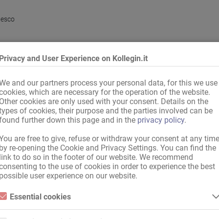
desco
Privacy and User Experience on Kollegin.it
lità a pratiche bizarre
,
Bizarre
,
Massaggio
We and our partners process your personal data, for this we use
cookies, which are necessary for the operation of the website.
,
Germania
,
Paese UE
,
internazionale, con documenti validi
Other cookies are only used with your consent. Details on the
resente
types of cookies, their purpose and the parties involved can be
found further down this page and in the
privacy policy
.
i
,
rossi
,
neri
peo occidentale
,
europeo orientale
,
asiatico
,
latino
,
orientale
,
esotico
,
afr
You are free to give, refuse or withdraw your consent at any tim
teleuropeo
,
scandinavo
,
meridionale
by re-opening the Cookie and Privacy Settings. You can find the
link to do so in the footer of our website. We recommend
consenting to the use of cookies in order to experience the best
possible user experience on our website.
sco
Essential cookies
Essential cookies are all cookies necessary for the operation of the
website by enabling basic functions. The website cannot function