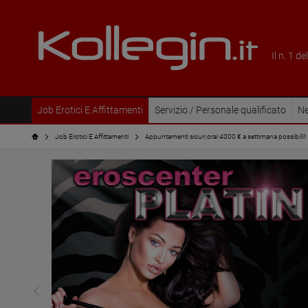
Il n. 1 d
Job Erotici E Affittamenti
Servizio / Personale qualificato
Ne
Job Erotici E Affittamenti
Appuntamenti sicuri ora! 4000 € a settimana possibili!!