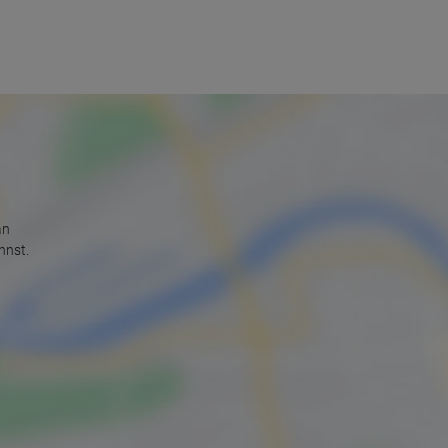
an
nnst.