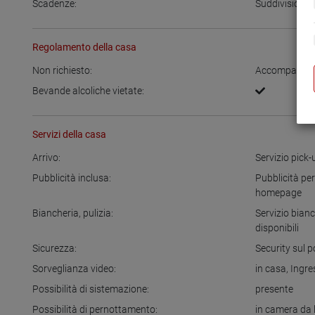
Scadenze:
Suddivisione d
Regolamento della casa
Non richiesto:
Accompagnam
Bevande alcoliche vietate:
Servizi della casa
Arrivo:
Servizio pick-
Pubblicità inclusa:
Pubblicità pe
homepage
Biancheria, pulizia:
Servizio bianc
disponibili
Sicurezza:
Security sul 
Sorveglianza video:
in casa
,
Ingre
Possibilità di sistemazione:
presente
Possibilità di pernottamento:
in camera da 