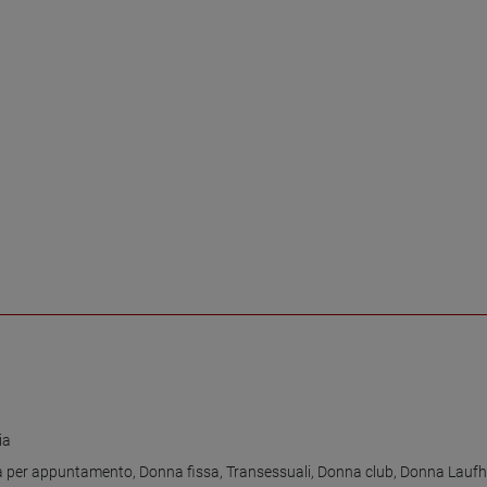
ia
 per appuntamento
,
Donna fissa
,
Transessuali
,
Donna club
,
Donna Lauf