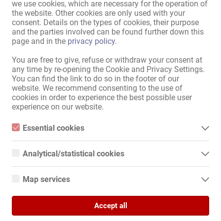
we use cookies, which are necessary for the operation of
Possibilità di sistemazione:
presente
,
a parte
,
gratuito
the website. Other cookies are only used with your
consent. Details on the types of cookies, their purpose
Possibilità di pernottamento:
presente
,
gratuito
,
a parte
and the parties involved can be found further down this
Ulteriori servizi:
Aiuto con i documenti di lavoro
page and in the
privacy policy
.
necessari
,
Centralinista
You are free to give, refuse or withdraw your consent at
disponibile
,
Servizio trasporto
any time by re-opening the Cookie and Privacy Settings.
per escort e visite
,
Pagamento
You can find the link to do so in the footer of our
con carta per ospiti
website. We recommend consenting to the use of
cookies in order to experience the best possible user
experience on our website.
Dotazione indirizzi
Internet:
tramite WLAN
Essential cookies
Essential cookies are all cookies necessary for the operation of
Rappresentazione esterna /
casa discreta
,
ingresso
the website by enabling basic functions. The website cannot
Accesso:
discreto
Analytical/statistical cookies
function properly without these cookies.
Parcheggi donne:
Analytical or statistical cookies are cookies that are used to
presente
analyze website usage and create anonymized access statistics.
Map services
Parcheggi ospiti:
presente
They help website owners understand how visitors interact with
websites by collecting and reporting information anonymously.
Google Maps
Accept all
When you use Google Maps on our website, information about
Visualizza tutte le informazioni
Google Analytics
your use of this site and your IP address may be transmitted to