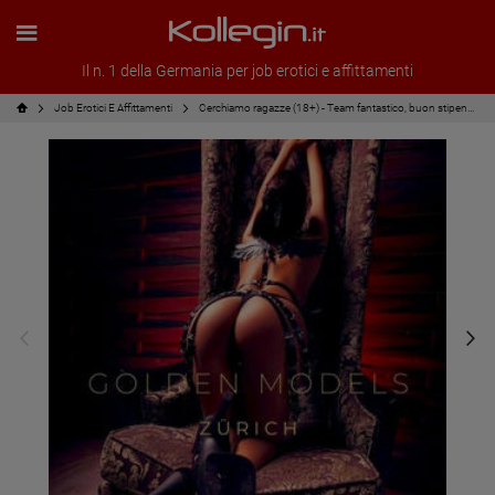
Il n. 1 della Germania per job erotici e affittamenti
Job Erotici E Affittamenti
Cerchiamo ragazze (18+) - Team fantastico, buon stipendio!