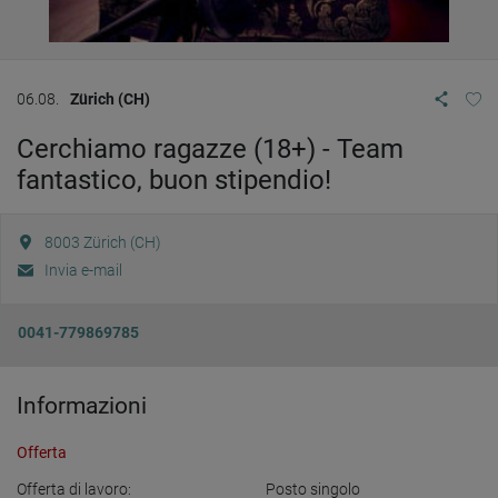
06.08.
Zürich (CH)
Cerchiamo ragazze (18+) - Team
fantastico, buon stipendio!
8003
Zürich (CH)
Invia e-mail
0041-779869785
Informazioni
Offerta
Offerta di lavoro:
Posto singolo