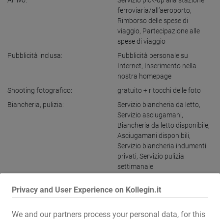
Arrivo:
Servizio pick-up alla stazione
ferroviaria/all’aeroporto
,
Rimborso delle spese di
viaggio
,
Partecipazione alle
spese di viaggio
Pubblicità inclusa:
Pubblicità personale su
Internet
,
Inserimento nella
nostra homepage
Shooting fotografico:
gratuito + ritocchi delle foto
Biancheria, pulizia:
Servizio biancheria da letto
,
Servizio asciugamani
,
Biancheria da letto disponibile
,
Asciugamani disponibili
,
Servizio biancheria indumenti
privati
,
Servizio pulizia
settimanale
Sicurezza:
Security sul posto
Privacy and User Experience on Kollegin.it
Materiale da lavoro incluso:
Preservativi
,
Gel lubrificante
,
Oli
per massaggi
,
Salviettine
We and our partners process your personal data, for this
inumidite
,
Salviette