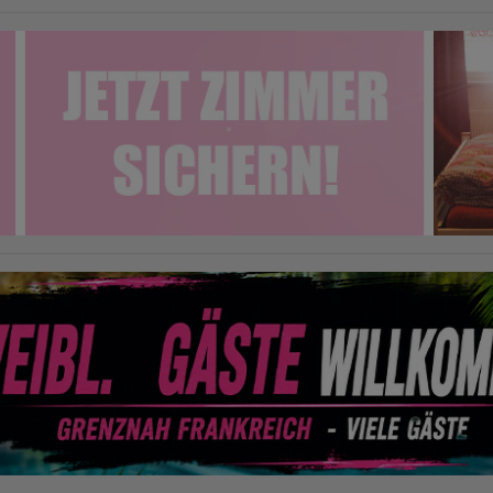
required to do so by law, or where such third parties process the
information on Google's behalf. The IP address of users is shortened by
Google within member states of the European Union or in other
contracting states to the Agreement on the European Economic Area,
this means that all data is collected anonymously. Only in exceptional
cases will the full IP address be transmitted to a Google server in the USA
and shortened there. The IP address transmitted by the user's browser is
not merged with other data from Google.
Information collected on visitor behavior is as follows:
Origin (country and city)
Language
Operating system
Device (PC, tablet PC or smartphone)
Browser and any add-ons used
Resolution of the computer
Visitor source (Facebook, search engine, or referring website)
Which files were downloaded?
Which videos were watched?
Were any advertising banners clicked?
Where did the visitor go? Did he click on other pages of the portal or
did he leave it completely?
How long did the visitor stay?
Place of processing:
European Union & USA