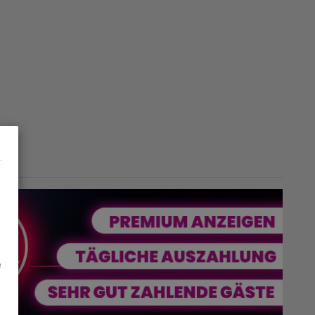
arredate di alta qualità. Non preoccuparti: ci sono
molti ospiti abituali e nel nostro club si svolgono
regolarmente eventi. Inoltre le innumerevoli fiere
attirano sempre un gran numero di visitatori a
Lipsia e poi nel nostro club per nudisti. Se siete
interessati, contattateci e domani diventerete
ospiti dell'FKK Sauna Club Leipzig. Non vediamo
l'ora di vedervi!
e