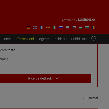
powered by
Home
Informazioni
Urgente
Richieste
Pubblicare
cerca testo
Ricerca dettagli
7 Risultati