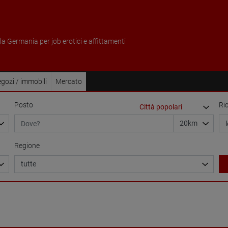
ella Germania per job erotici e affittamenti
gozi / immobili
Mercato
Posto
Ri
Regione