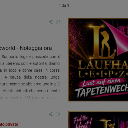
1 da 1
i
world - Noleggia ora
Supporto legale possibile con il
i aiuteremo con le autorità. Siamo
sa in loco e come casa in corsa
a. A causa della nostra lunga
aturalmente ne abbiamo uno in più
 clienti abituali che sono i nostri
tabilimento. **Solarium e sala
ili** L'Angels Sexworld è situato in
e molto centrale - a 5 minuti
, - nelle immediate vicinanze della
to privato
ro città. - Negozi a soli 3 minuti a