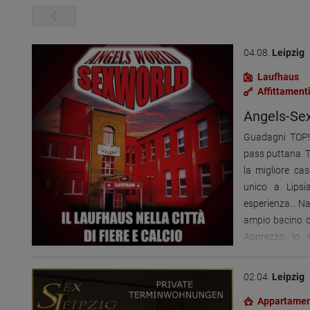
04.08.
Leipzig
Laufhaus
Affittament
Angels-Sex
Guadagni TOP! 
pass puttana. T
la migliore ca
unico a Lipsi
esperienza... N
ampio bacino di
Apprezzo lo s
fitness disponib
una posizion
02.04.
Leipzig
dall'autostrada
Appartamen
fiera e del cent