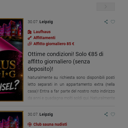
30.07.
Leipzig
Laufhaus
Affittamenti
Affitto giornaliero 85 €
Ottime condizioni! Solo €85 di
affitto giornaliero (senza
deposito)!
Naturalmente su richiesta sono disponibili posti
letto separati in un appartamento extra (nella
casa)! Entra a far parte del nostro noto indirizzo
da anni e guadagna molti soldi qui. Naturalmente
c'è una vasta base di clienti abituali. Anche le
donne internazionali e i principianti sono i
30.07.
Leipzig
benvenuti qui. La nostra casa di corsa offre la
Club sauna nudisti
propria cucina in ogni stanza e tutto è dotato