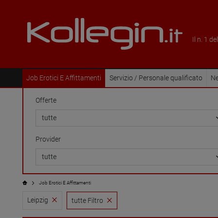
Il n. 1 d
Job Erotici E Affittamenti
Servizio / Personale qualificato
Ne
Offerte
Provider
Job Erotici E Affittamenti
Leipzig
tutte Filtro